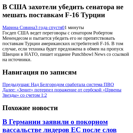
В США захотели убедить сенатора не
мешать поставкам F-16 Турции
Марина Совина
3 года спустя
0
1 минуты
Госдеп США ведет переговоры с сенатором Робертом
Менендесом и пытается убедить его не препятствовать
поставкам Турции американских истребителей F-16. В том
случае, если техника будет предложена в обмен на пропуск
Швеции в НАТО, пишет издание Punchbowl News со ссылкой
на источники.
Навигация по записям
Предыдущая:
Над Белгородом сработала система ПВО
Далее:
«Зенит» потерпел поражение от сербской «Црвены
Звезды» со счетом 1:2
Похожие новости
В Германии заявили о покорном
вассальстве лидеров ЕС после слов