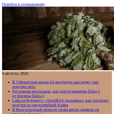
Перейти к содержимому
6 августа, 2026
В Узбекистане ввели 62-месячную рассрочку при
покупке авто
Россиянам рассказали, как спасти машины Евро-5
от бензина Евро-3
Lada из будущего: «АвтоВАЗ» вспомнил, как построил
родстер из предсерийной Kalina
В Волгоградской области снова ввели лимиты на