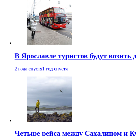
В Ярославле туристов будут возить
2 года спустя
1 год спустя
Четыре рейса между Сахалином и К