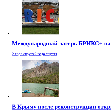
Международный лагерь БРИКС+ напр
2 года спустя
2 года спустя
В Крыму после реконструкции откр