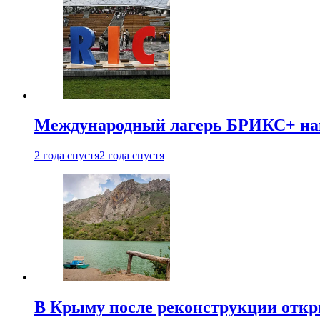
Международный лагерь БРИКС+ напр
2 года спустя
2 года спустя
В Крыму после реконструкции откр