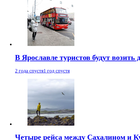
В Ярославле туристов будут возить
2 года спустя
1 год спустя
Четыре рейса между Сахалином и К